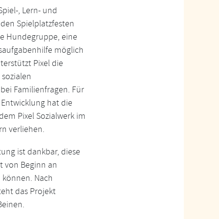
Spiel-, Lern- und
den Spielplatzfesten
ne Hundegruppe, eine
saufgabenhilfe möglich
rstützt Pixel die
 sozialen
bei Familienfragen. Für
Entwicklung hat die
em Pixel Sozialwerk im
rn verliehen.
ung ist dankbar, diese
it von Beginn an
u können. Nach
teht das Projekt
Beinen.