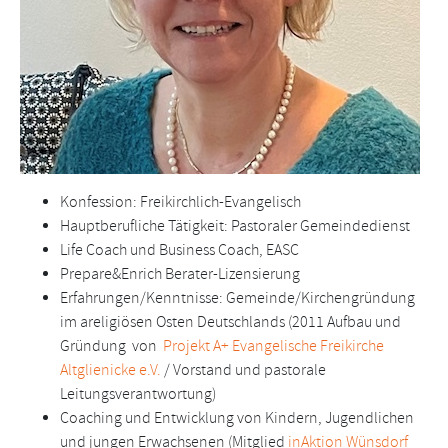
Konfession: Freikirchlich-Evangelisch
Hauptberufliche Tätigkeit: Pastoraler Gemeindedienst
Life Coach und Business Coach, EASC
Prepare&Enrich Berater-Lizensierung
Erfahrungen/Kenntnisse: Gemeinde/Kirchengründung
im areligiösen Osten Deutschlands (2011 Aufbau und
Gründung von
Projekt A+ Evangelische Freikirche
Altglienicke e.V.
/ Vorstand und pastorale
Leitungsverantwortung)
Coaching und Entwicklung von Kindern, Jugendlichen
und jungen Erwachsenen (Mitglied
inAktion Wünsdorf