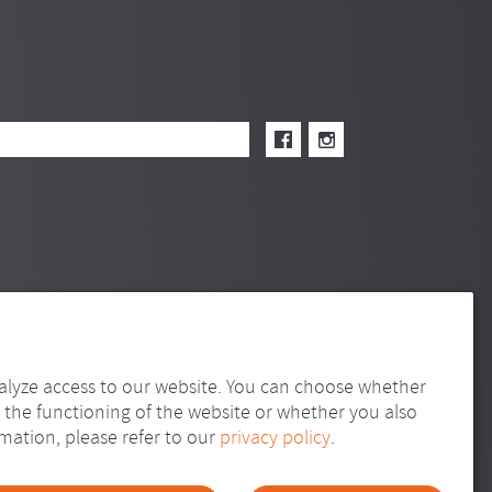
alyze access to our website. You can choose whether
 the functioning of the website or whether you also
mation, please refer to our
privacy policy
.