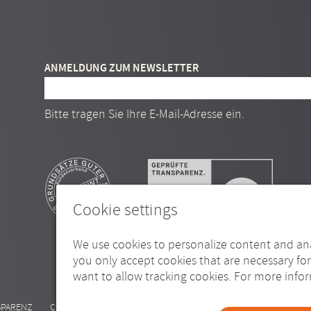
ANMELDUNG ZUM NEWSLETTER
E-Mail Adresse
Bitte tragen Sie Ihre E-Mail-Adresse ein.
Cookie settings
We use cookies to personalize content and an
you only accept cookies that are necessary for
want to allow tracking cookies. For more infor
SPARENZ
COOKIE-EINSTELLUNGEN
///
© REDPEAR