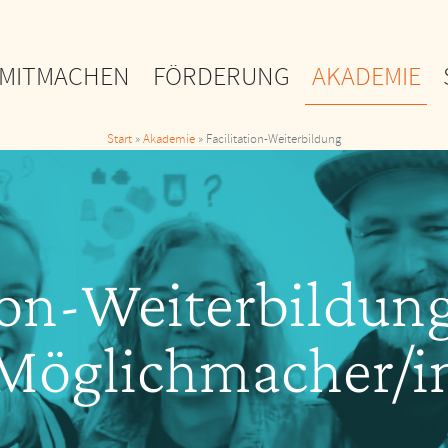
MITMACHEN
FÖRDERUNG
AKADEMIE
Start
Akademie
Facilitation-Weiterbildung
tion-Weiterbildun
Möglichmacher/i