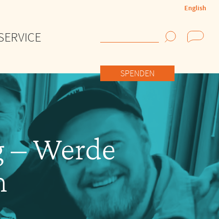
English
SERVICE
Suchen
SPENDEN
g – Werde
n