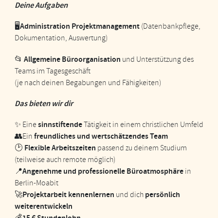
Deine Aufgaben
Administration Projektmanagement
🖥
(Datenbankpflege,
Dokumentation, Auswertung)
Allgemeine Büroorganisation
📂
und Unterstützung des
Teams im Tagesgeschäft
(je nach deinen Begabungen und Fähigkeiten)
Das bieten wir dir
sinnstiftende
✨ Eine
Tätigkeit in einem christlichen Umfeld
freundliches und wertschätzendes Team
👥Ein
Flexible Arbeitszeiten
🕑
passend zu deinem Studium
(teilweise auch remote möglich)
Angenehme und professionelle Büroatmosphäre
📍
in
Berlin-Moabit
Projektarbeit kennenlernen
persönlich
🚀
und dich
weiterentwickeln
15 € Stundenlohn
💰