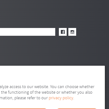
alyze access to our website. You can choose whether
 the functioning of the website or whether you also
mation, please refer to our
privacy policy
.