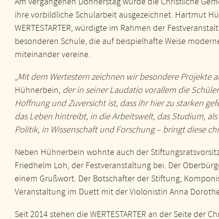
Am vergangenen Donnerstag wurde die Christliche Geme
ihre vorbildliche Schularbeit ausgezeichnet. Hartmut H
WERTESTARTER, würdigte im Rahmen der Festveranstaltun
besonderen Schule, die auf beispielhafte Weise modern
miteinander vereine.
„
Mit dem Wertestern zeichnen wir besondere Projekte au
Hühnerbein
, der in seiner Laudatio vorallem die Schül
Hoffnung und Zuversicht ist, dass ihr hier zu starken g
das Leben hintreibt, in die Arbeitswelt, das Studium, als 
Politik, in Wissenschaft und Forschung – bringt diese c
Neben Hühnerbein wohnte auch der Stiftungsratsvorsit
Friedhelm Loh, der Festveranstaltung bei. Der Oberbürger
einem Grußwort. Der Botschafter der Stiftung, Komponis
Veranstaltung im Duett mit der Violonistin Anna Doroth
Seit 2014 stehen die WERTESTARTER an der Seite der Chr