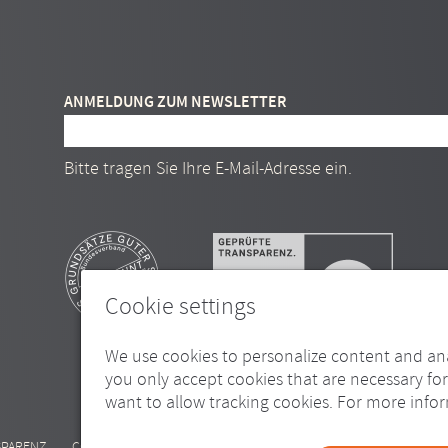
ANMELDUNG ZUM NEWSLETTER
E-Mail Adresse
Bitte tragen Sie Ihre E-Mail-Adresse ein.
Cookie settings
We use cookies to personalize content and an
you only accept cookies that are necessary for
want to allow tracking cookies. For more infor
SPARENZ
COOKIE-EINSTELLUNGEN
///
© REDPEAR