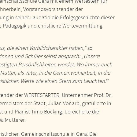
inschaftsschule Gera mit einem Wertestern für
ühnerbein, Vorstandsvorsitzender der
g in seiner Laudatio die Erfolgsgeschichte dieser
e Pädagogik und christliche Wertevermittlung
s, die einen Vorbildcharakter haben,“
so
erinnen und Schüler selbst ansprach: „Unsere
efestigten Persönlichkeiten werdet. Wo immer euch
Mutter, als Vater, in die Gemeinwohlarbeit, in die
hristlichen Werte wie einen Stern zum Leuchten!“
zender der WERTESTARTER, Unternehmer Prof. Dr.
meisters der Stadt, Julian Vonarb, gratulierte in
t und Pianist Timo Böcking, bereicherte die
ea Mutterer.
istlichen Gemeinschaftsschule in Gera. Die