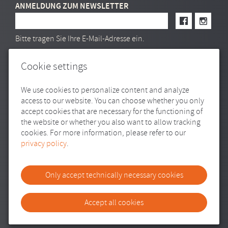
ANMELDUNG ZUM NEWSLETTER
E-Mail Adresse
Bitte tragen Sie Ihre E-Mail-Adresse ein.
Cookie settings
We use cookies to personalize content and analyze
access to our website. You can choose whether you only
accept cookies that are necessary for the functioning of
the website or whether you also want to allow tracking
cookies. For more information, please refer to our
privacy policy
.
Only accept technically necessary cookies
SITEMAP
IMPRESSUM
DATENSCHUTZ
TRANSPARENZ
COOKIE-EINSTELLUNGEN
///
© REDPEAR
Accept all cookies