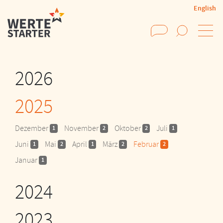
English
Suchen
2026
2025
Dezember
November
Oktober
Juli
1
2
2
1
Juni
Mai
April
März
Februar
1
2
1
2
2
Januar
1
2024
2023